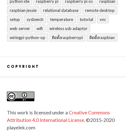
python ide
raspberry pi
raspberry pi os
raspbian
raspbian jessie
relational database
remote desktop
setup
sysbench
temperature
tutorial
vnc
web server
wifi
wireless usb adaptor
wiringpi-python-op
ติดตั้งraspberrypi
ติดตั้งraspbian
COPYRIGHT
This work is licensed under a
Creative Commons
Attribution 4.0 International License
. ©2015-2020
playelek.com