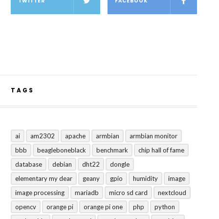
TWITTER
FACEBOOK
TAGS
ai
am2302
apache
armbian
armbian monitor
bbb
beagleboneblack
benchmark
chip hall of fame
database
debian
dht22
dongle
elementary my dear
geany
gpio
humidity
image
image processing
mariadb
micro sd card
nextcloud
opencv
orange pi
orange pi one
php
python