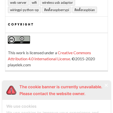
web server
wifi
wireless usb adaptor
wiringpi-python-op
ติดตั้งraspberrypi
ติดตั้งraspbian
COPYRIGHT
This work is licensed under a
Creative Commons
Attribution 4.0 International License
. ©2015-2020
playelek.com
PLAYELEK
The cookie banner is currently unavailable.
Please contact the website owner.
THIS WORK IS LICENSED UNDER A CREATIVE COMMONS
ATTRIBUTION 4.0 INTERNATIONAL LICENSE. ©2015-
We use cookies
2020 PLAYELEK.COM
We use cookies to improve your experience and