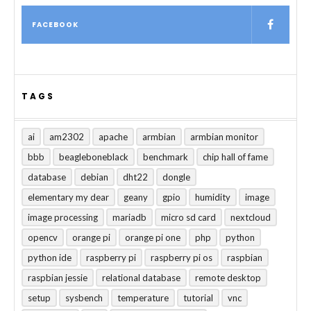
FACEBOOK
TAGS
ai
am2302
apache
armbian
armbian monitor
bbb
beagleboneblack
benchmark
chip hall of fame
database
debian
dht22
dongle
elementary my dear
geany
gpio
humidity
image
image processing
mariadb
micro sd card
nextcloud
opencv
orange pi
orange pi one
php
python
python ide
raspberry pi
raspberry pi os
raspbian
raspbian jessie
relational database
remote desktop
setup
sysbench
temperature
tutorial
vnc