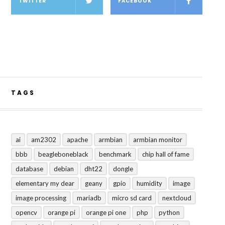
TWITTER
FACEBOOK
TAGS
ai
am2302
apache
armbian
armbian monitor
bbb
beagleboneblack
benchmark
chip hall of fame
database
debian
dht22
dongle
elementary my dear
geany
gpio
humidity
image
image processing
mariadb
micro sd card
nextcloud
opencv
orange pi
orange pi one
php
python