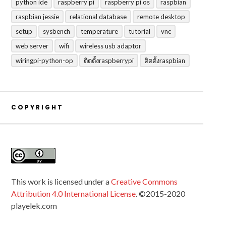
python ide
raspberry pi
raspberry pi os
raspbian
raspbian jessie
relational database
remote desktop
setup
sysbench
temperature
tutorial
vnc
web server
wifi
wireless usb adaptor
wiringpi-python-op
ติดตั้งraspberrypi
ติดตั้งraspbian
COPYRIGHT
This work is licensed under a
Creative Commons
Attribution 4.0 International License
. ©2015-2020
playelek.com