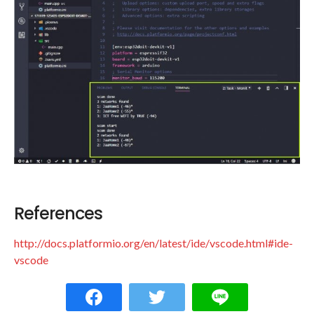
References
http://docs.platformio.org/en/latest/ide/vscode.html#ide-
vscode