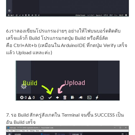
6.เราลองเขียนโปรแกรมง่ายๆ อย่างให้ไฟบนบอร์ดติดดับ
เสร็จแล้วก็ Build โปรแกรมกดปุ่ม Build หรือคีย์ลัด
คือ Ctrl+Alt+b (เหมือนใน ArduinoIDE ที่กดปุ่ม Verify เสร็จ
แล้ว Upload แหละค่ะ)
7. รอ Build สักครู่สังเกตใน Terminal จนขึ้น SUCCESS เป็น
อัน Build เสร็จ