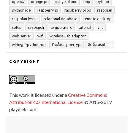
opencv
orange pi
orange pi one
php
python
python ide
raspberry pi
raspberry pi os
raspbian
raspbian jessie
relational database
remote desktop
setup
sysbench
temperature
tutorial
vnc
web server
wifi
wireless usb adaptor
wiringpi-python-op
ติดตั้งraspberrypi
ติดตั้งraspbian
COPYRIGHT
This work is licensed under a
Creative Commons
Attribution 4.0 International License
. ©2015-2019
playelek.com