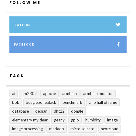
FOLLOW ME
TWITTER
FACEBOOK
TAGS
ai
am2302
apache
armbian
armbian monitor
bbb
beagleboneblack
benchmark
chip hall of fame
database
debian
dht22
dongle
elementary my dear
geany
gpio
humidity
image
image processing
mariadb
micro sd card
nextcloud