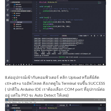
8.ต่ออุปกรณ์เข้ากับคอมพิวเตอร์ คลิก Upload หรือคีย์ลัด
ctl+alt+u รออัพโหลด สังเกตดูใน Terminal จนขึ้น SUCCESS
( ปกติใน Arduino IDE เราต้องเลือก COM port ที่อุปกรณ์ต่อ
อยู่ แต่ใน PIO จะ Auto Detect ให้เลย)